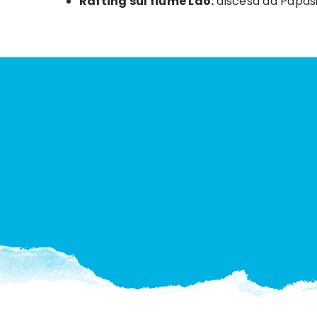
Rafting sul fiume Lao:
discesa da Papasi