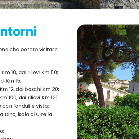
intorni
zone che potete visitare
Km 10, dai rilievi Km 50;
rdi Km 15;
Km 12, dai boschi Km 20;
 100, dai rilievi Km 120;
 con fondali e vista;
a Dino, isola di Cirella
o;