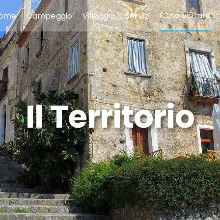
Cosa visitare
ome
Campeggio
Villaggio
Servizi
Il Territorio