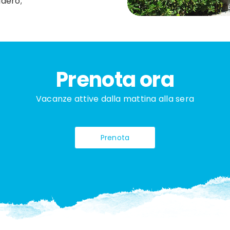
dero;
Prenota ora
Vacanze attive dalla mattina alla sera
Prenota