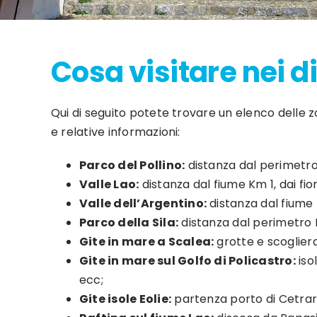
Cosa visitare nei d
Qui di seguito potete trovare un elenco delle 
e relative informazioni:
Parco del Pollino:
distanza dal perimetro 
Valle Lao:
distanza dal fiume Km 1, dai fio
Valle dell’Argentino:
distanza dal fiume 
Parco della Sila:
distanza dal perimetro Km
Gite in mare a Scalea:
grotte e scogliera
Gite in mare sul Golfo di Policastro:
isol
ecc;
Gite isole Eolie:
partenza porto di Cetrar