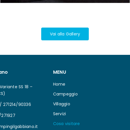
Vai alla Gallery
ano
MENU
Home
 Variante SS 18 –
CS)
Campeggio
Villaggio
 / 271214/90336
Servizi
/271927
Cosa visitare
mpingilgabbiano.it