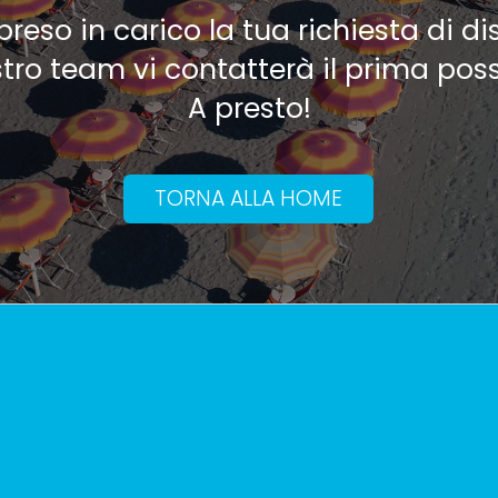
eso in carico la tua richiesta di dis
stro team vi contatterà il prima poss
A presto!
TORNA ALLA HOME